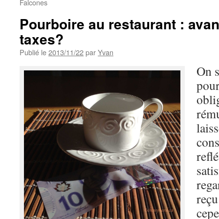
Falcones
Pourboire au restaurant : avan
taxes?
Publié le
2013/11/22
par
Yvan
On s
pour
obli
rému
lais
cons
refl
sati
rega
reçu
cepe