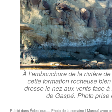
À l’embouchure de la rivière de l
cette formation rocheuse bien 
dresse le nez aux vents face à
de Gaspé. Photo prise
Publié dans
Éclectique...
,
Photo de la semaine
|
Marqué avec
b