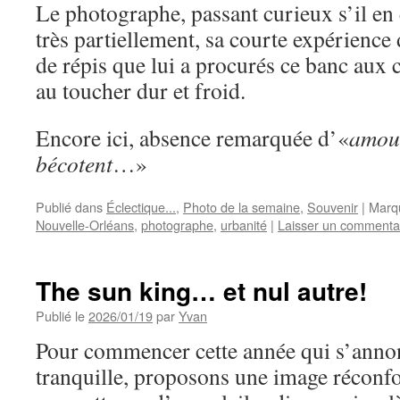
Le photographe, passant curieux s’il en 
très partiellement, sa courte expérience
de répis que lui a procurés ce banc aux
au toucher dur et froid.
Encore ici, absence remarquée d’«
amour
bécotent
…»
Publié dans
Éclectique...
,
Photo de la semaine
,
Souvenir
|
Marq
Nouvelle-Orléans
,
photographe
,
urbanité
|
Laisser un commenta
The sun king… et nul autre!
Publié le
2026/01/19
par
Yvan
Pour commencer cette année qui s’annon
tranquille, proposons une image réconfo