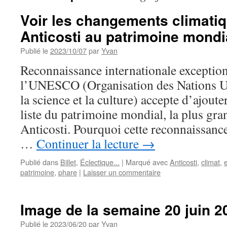
Voir les changements climatiq
Anticosti au patrimoine mondi
Publié le
2023/10/07
par
Yvan
Reconnaissance internationale exception
l’UNESCO (Organisation des Nations Un
la science et la culture) accepte d’ajoute
liste du patrimoine mondial, la plus gra
Anticosti. Pourquoi cette reconnaissan
…
Continuer la lecture
→
Publié dans
Billet
,
Éclectique...
|
Marqué avec
Anticosti
,
climat
,
e
patrimoine
,
phare
|
Laisser un commentaire
Image de la semaine 20 juin 2
Publié le
2023/06/20
par
Yvan