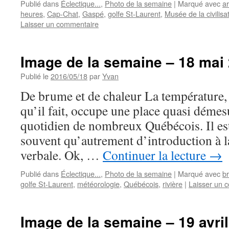
Publié dans
Éclectique...
,
Photo de la semaine
|
Marqué avec
ar
heures
,
Cap-Chat
,
Gaspé
,
golfe St-Laurent
,
Musée de la civilisa
Laisser un commentaire
Image de la semaine – 18 mai
Publié le
2016/05/18
par
Yvan
De brume et de chaleur La température,
qu’il fait, occupe une place quasi démes
quotidien de nombreux Québécois. Il est 
souvent qu’autrement d’introduction à
verbale. Ok, …
Continuer la lecture
→
Publié dans
Éclectique...
,
Photo de la semaine
|
Marqué avec
br
golfe St-Laurent
,
météorologie
,
Québécois
,
rivière
|
Laisser un 
Image de la semaine – 19 avri