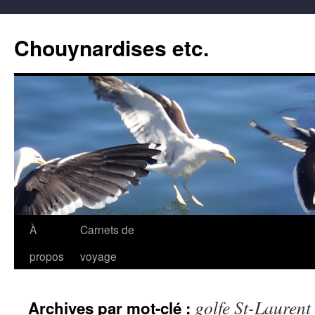
Aller
au
Chouynardises etc.
contenu
À
Carnets de
propos
voyage
golfe St-Laurent
Archives par mot-clé :