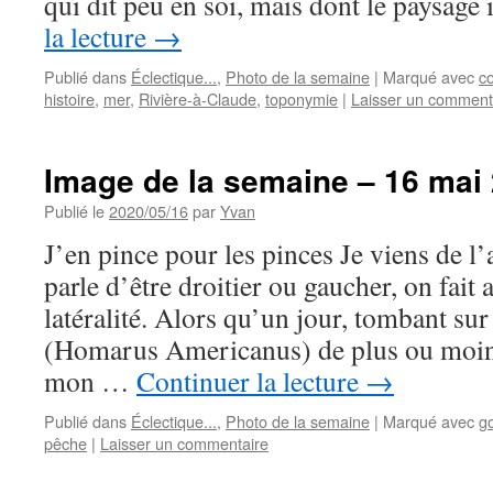
qui dit peu en soi, mais dont le paysage
la lecture
→
Publié dans
Éclectique...
,
Photo de la semaine
|
Marqué avec
c
histoire
,
mer
,
Rivière-à-Claude
,
toponymie
|
Laisser un comment
Image de la semaine – 16 mai
Publié le
2020/05/16
par
Yvan
J’en pince pour les pinces Je viens de l
parle d’être droitier ou gaucher, on fait
latéralité. Alors qu’un jour, tombant s
(Homarus Americanus) de plus ou moins
mon …
Continuer la lecture
→
Publié dans
Éclectique...
,
Photo de la semaine
|
Marqué avec
go
pêche
|
Laisser un commentaire