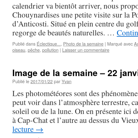
calendrier va bientôt arriver, nous prop
Chouynardises une petite visite sur la P
d’Anticosti. Situé en plein centre du golf
regorge de beautés naturelles. …
Contin
Publié dans
Éclectique...
,
Photo de la semaine
|
Marqué avec
An
oiseau
,
pêche
,
pollution
|
Laisser un commentaire
Image de la semaine – 22 janv
Publié le
2017/01/22
par
Yvan
Les photométéores sont des phénomènes
peut voir dans l’atmosphère terrestre, c
soleil ou de la lune. On en présente ici 
à Cap-Chat et l’autre au dessus du Vi
lecture
→