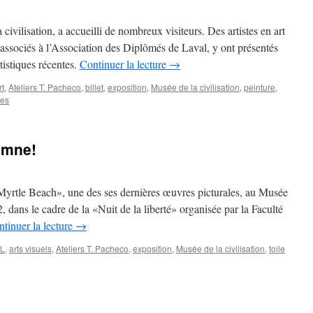
 civilisation, a accueilli de nombreux visiteurs. Des artistes en art
associés à l’Association des Diplômés de Laval, y ont présentés
tistiques récentes.
Continuer la lecture
→
rt
,
Ateliers T. Pacheco
,
billet
,
exposition
,
Musée de la civilisation
,
peinture
,
res
omne!
yrtle Beach», une des ses dernières œuvres picturales, au Musée
, dans le cadre de la «Nuit de la liberté» organisée par la Faculté
tinuer la lecture
→
L
,
arts visuels
,
Ateliers T. Pacheco
,
exposition
,
Musée de la civilisation
,
toile