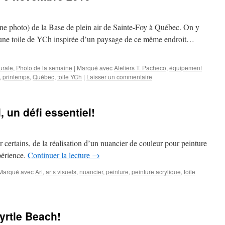
ne photo) de la Base de plein air de Sainte-Foy à Québec. On y
une toile de YCh inspirée d’un paysage de ce même endroit…
urale
,
Photo de la semaine
|
Marqué avec
Ateliers T. Pacheco
,
équipement
,
printemps
,
Québec
,
toile YCh
|
Laisser un commentaire
 un défi essentiel!
r certains, de la réalisation d’un nuancier de couleur pour peinture
xpérience.
Continuer la lecture
→
Marqué avec
Art
,
arts visuels
,
nuancier
,
peinture
,
peinture acrylique
,
toile
yrtle Beach!