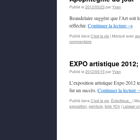
Publié le
2012/05/23
par
Yvan
Beaudelaire suggère que l’Art soit 
réfléchir.
Continuer la lecture
→
Publié dans
C'est la vie
|
Marqué avec
ap
commentaire
EXPO artistique 2012;
Publié le
2012/05/15
par
Yvan
L’exposition artistique Expo 2012 
fut un succès.
Continuer la lecture
Publié dans
C'est la vie
,
Éclectique...
|
Ma
exposition
,
peinture
,
toile YCh
|
Laisser u