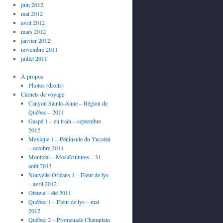
juin 2012
mai 2012
avril 2012
mars 2012
janvier 2012
novembre 2011
juillet 2011
À propos
Photos (droits)
Carnets de voyage
Canyon Sainte-Anne – Région de
Québec – 2011
Gaspé 1 – en train – septembre
2012
Mexique 1 – Péninsule du Yucatán
– octobre 2014
Montréal – Mosaïcultures – 31
août 2013
Nouvelle-Orléans 1 – Fleur de lys
– avril 2012
Ottawa – été 2011
Québec 1 – Fleur de lys – mai
2012
Québec 2 – Promenade Champlain