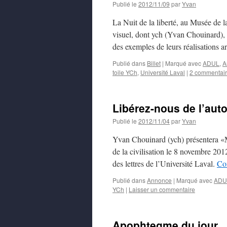
Publié le
2012/11/09
par
Yvan
La Nuit de la liberté, au Musée de la
visuel, dont ych (Yvan Chouinard), 
des exemples de leurs réalisations ar
Publié dans
Billet
|
Marqué avec
ADUL
,
A
toile YCh
,
Université Laval
|
2 commentai
Libérez-nous de l’aut
Publié le
2012/11/04
par
Yvan
Yvan Chouinard (ych) présentera «M
de la civilisation le 8 novembre 2012
des lettres de l’Université Laval.
Con
Publié dans
Annonce
|
Marqué avec
ADU
YCh
|
Laisser un commentaire
Apophtegme du jour