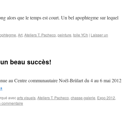
long alors que le temps est court. Un bel apophtegme sur lequel
ophtegme
,
Art
,
Ateliers T. Pacheco
,
peinture
,
toile YCh
|
Laisser un
 un beau succès!
tenue au Centre communautaire Noêl-Brûlart du 4 au 6 mai 2012
→
rqué avec
arts visuels
,
Ateliers T. Pacheco
,
chasse-galerie
,
Expo 2012
,
n commentaire