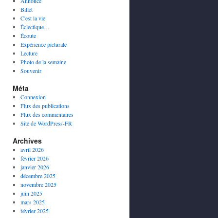
Annonce
Billet
C'est la vie
Éclectique…
Écoute
Expérience picturale
Lecture
Photo de la semaine
Souvenir
Méta
Connexion
Flux des publications
Flux des commentaires
Site de WordPress-FR
Archives
avril 2026
février 2026
janvier 2026
décembre 2025
novembre 2025
juin 2025
mars 2025
février 2025