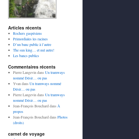
Articles récents
Rochers gaspésiens
Primordiales les racines
D’un banc public à l’autre
The sun king… et nul autre!
Les bancs publics
Commentaires récents
Pierre Langevin
dans
Un tramways
nommé Désir… ou pas
Yvan
dans
Un tramways nommé
Désir… ou pas
Pierre Langevin
dans
Un tramways
nommé Désir… ou pas
Jean-François Bouchard
dans
À
propos
Jean-François Bouchard
dans
Photos
(droits)
carnet de voyage