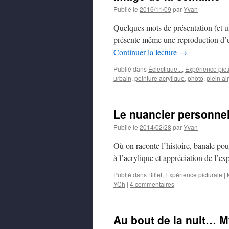
Publié le
2016/11/09
par
Yvan
Quelques mots de présentation (et u
présente même une reproduction d’
Continuer la lecture
→
Publié dans
Éclectique...
,
Expérience pict
urbain
,
peinture acrylique
,
photo
,
plein air
Le nuancier personnel,
Publié le
2014/02/28
par
Yvan
Où on raconte l’histoire, banale pou
à l’acrylique et appréciation de l’e
Publié dans
Billet
,
Expérience picturale
|
YCh
|
4 commentaires
Au bout de la nuit… M