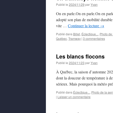
Publié le
2024/11/29
par
Yvan
On en parle.On en parle.On en parle
adopté son plan de mobilité durable
vite …
Continuer la lecture
→
Publié dans
Billet
,
Éclectique...
,
Photo de
Québec
,
Tramway
|
3 commentaires
Les blancs flocons
Publié le
2024/11/23
par
Yvan
À Québec, la saison d’automne 2024 
dont la douceur de température à d
sérieux. Mais pourquoi la météo pr
Publié dans
Éclectique...
,
Photo de la se
|
Laisser un commentaire