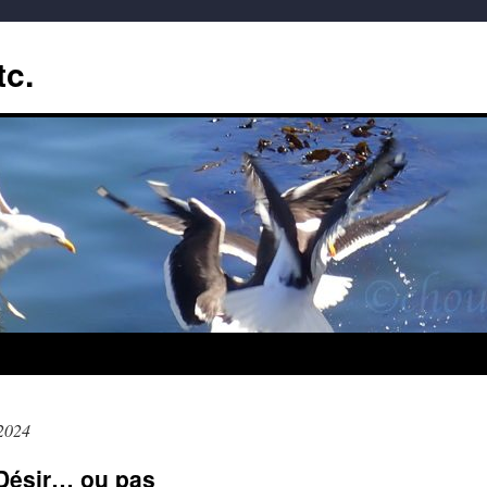
tc.
2024
Désir… ou pas