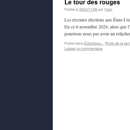
Le tour des rouges
Publié le
2024/11/06
par
Yvan
Les récentes élections aux États-Uni
En ce 6 novembre 2024, alors que l’e
pourrions nous pas avoir un relâch
Publié dans
Éclectique...
,
Photo de la se
Laisser un commentaire