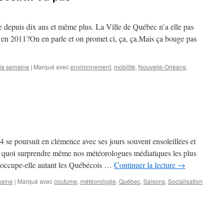
 depuis dix ans et même plus. La Ville de Québec n’a elle pas
 en 2011?On en parle et on promet ci, ça, ça.Mais ça bouge pas
 la semaine
|
Marqué avec
environnement
,
mobilité
,
Nouvelle-Orléans
,
se poursuit en clémence avec ses jours souvent ensoleillées et
e quoi surprendre même nos météorologues médiatiques les plus
éoccupe-elle autant les Québécois …
Continuer la lecture
→
maine
|
Marqué avec
coutume
,
météorologie
,
Québec
,
Saisons
,
Socialisation