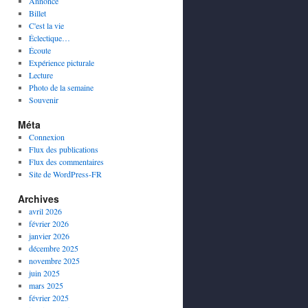
Annonce
Billet
C'est la vie
Éclectique…
Écoute
Expérience picturale
Lecture
Photo de la semaine
Souvenir
Méta
Connexion
Flux des publications
Flux des commentaires
Site de WordPress-FR
Archives
avril 2026
février 2026
janvier 2026
décembre 2025
novembre 2025
juin 2025
mars 2025
février 2025