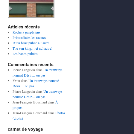
Articles récents
Rochers gaspésiens
Primordiales les racines
D’un banc public à l’autre
The sun king… et nul autre!
Les bancs publics
Commentaires récents
Pierre Langevin
dans
Un tramways
nommé Désir… ou pas
Yvan
dans
Un tramways nommé
Désir… ou pas
Pierre Langevin
dans
Un tramways
nommé Désir… ou pas
Jean-François Bouchard
dans
À
propos
Jean-François Bouchard
dans
Photos
(droits)
carnet de voyage