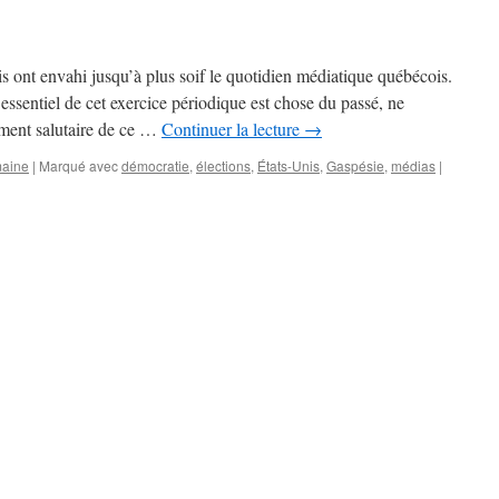
s ont envahi jusqu’à plus soif le quotidien médiatique québécois.
ssentiel de cet exercice périodique est chose du passé, ne
ement salutaire de ce …
Continuer la lecture
→
maine
|
Marqué avec
démocratie
,
élections
,
États-Unis
,
Gaspésie
,
médias
|