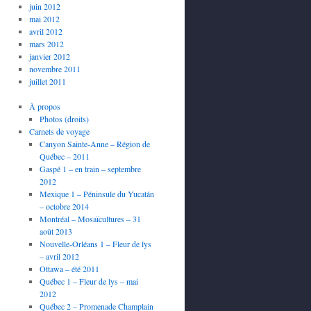
juin 2012
mai 2012
avril 2012
mars 2012
janvier 2012
novembre 2011
juillet 2011
À propos
Photos (droits)
Carnets de voyage
Canyon Sainte-Anne – Région de
Québec – 2011
Gaspé 1 – en train – septembre
2012
Mexique 1 – Péninsule du Yucatán
– octobre 2014
Montréal – Mosaïcultures – 31
août 2013
Nouvelle-Orléans 1 – Fleur de lys
– avril 2012
Ottawa – été 2011
Québec 1 – Fleur de lys – mai
2012
Québec 2 – Promenade Champlain