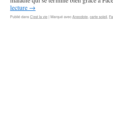
maladie qui se termine bien grâce à Fa
lecture
→
Publié dans
C'est la vie
|
Marqué avec
Anecdote
,
carte soleil
,
Fa