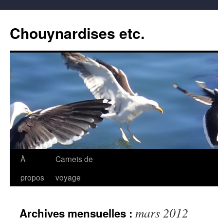
Aller
au
Chouynardises etc.
contenu
À
Carnets de
propos
voyage
mars 2012
Archives mensuelles :