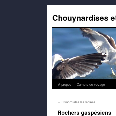
Aller
au
Chouynardises e
contenu
À propos
Carnets de voyage
←
Primordiales les racines
Rochers gaspésiens