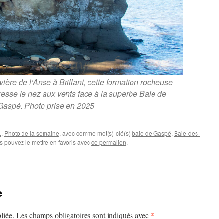
vière de l’Anse à Brillant, cette formation rocheuse
dresse le nez aux vents face à la superbe Baie de
Gaspé. Photo prise en 2025
.
,
Photo de la semaine
, avec comme mot(s)-clé(s)
baie de Gaspé
,
Baie-des-
us pouvez le mettre en favoris avec
ce permalien
.
e
*
liée.
Les champs obligatoires sont indiqués avec