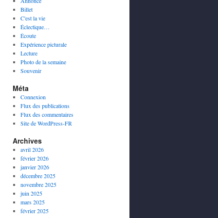
Annonce
Billet
C'est la vie
Éclectique…
Écoute
Expérience picturale
Lecture
Photo de la semaine
Souvenir
Méta
Connexion
Flux des publications
Flux des commentaires
Site de WordPress-FR
Archives
avril 2026
février 2026
janvier 2026
décembre 2025
novembre 2025
juin 2025
mars 2025
février 2025