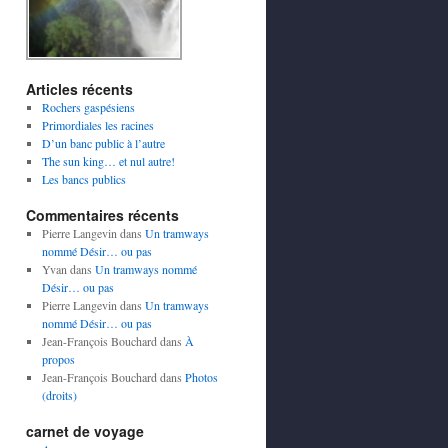
Articles récents
Rochers gaspésiens
Primordiales les racines
D’un banc public à l’autre
The sun king… et nul autre!
Les bancs publics
Commentaires récents
Pierre Langevin
dans
Un tramways
nommé Désir… ou pas
Yvan
dans
Un tramways nommé
Désir… ou pas
Pierre Langevin
dans
Un tramways
nommé Désir… ou pas
Jean-François Bouchard
dans
À
propos
Jean-François Bouchard
dans
Photos
(droits)
carnet de voyage