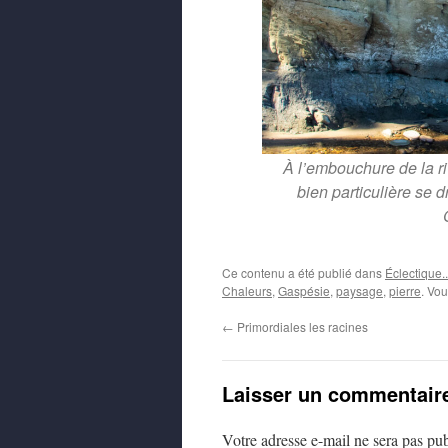
À l’embouchure de la ri
bien particulière se 
Ce contenu a été publié dans
Éclectique..
Chaleurs
,
Gaspésie
,
paysage
,
pierre
. Vo
←
Primordiales les racines
Laisser un commentair
Votre adresse e-mail ne sera pas pub