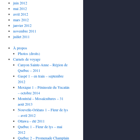
juin 2012
mai 2012
avril 2012
mars 2012
janvier 2012
novembre 2011
juillet 2011
À propos
Photos (droits)
Carnets de voyage
Canyon Sainte-Anne – Région de
Québec – 2011
Gaspé 1 – en train – septembre
2012
Mexique 1 – Péninsule du Yucatán
– octobre 2014
Montréal – Mosaïcultures – 31
août 2013
Nouvelle-Orléans 1 – Fleur de lys
– avril 2012
Ottawa – été 2011
Québec 1 – Fleur de lys – mai
2012
Québec 2 – Promenade Champlain