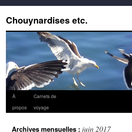
Aller
au
Chouynardises etc.
contenu
À
Carnets de
propos
voyage
juin 2017
Archives mensuelles :