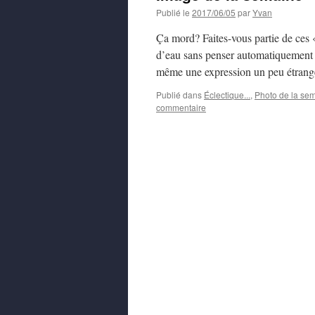
Publié le
2017/06/05
par
Yvan
Ça mord? Faites-vous partie de ces 
d’eau sans penser automatiquement 
même une expression un peu étrang
Publié dans
Éclectique...
,
Photo de la se
commentaire