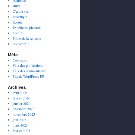
Annonce
Billet
C'est la vie
Éclectique…
Écoute
Expérience picturale
Lecture
Photo de la semaine
Souvenir
Méta
Connexion
Flux des publications
Flux des commentaires
Site de WordPress-FR
Archives
avril 2026
février 2026
janvier 2026
décembre 2025
novembre 2025
juin 2025
mars 2025
février 2025