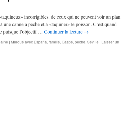
«taquineux» incorrigibles, de ceux qui ne peuvent voir un plan
à une canne à pêche et à «taquiner» le poisson. C’est quand
e puisque l’objectif …
Continuer la lecture
→
maine
|
Marqué avec
España
,
famille
,
Gaspé
,
pêche
,
Séville
|
Laisser un