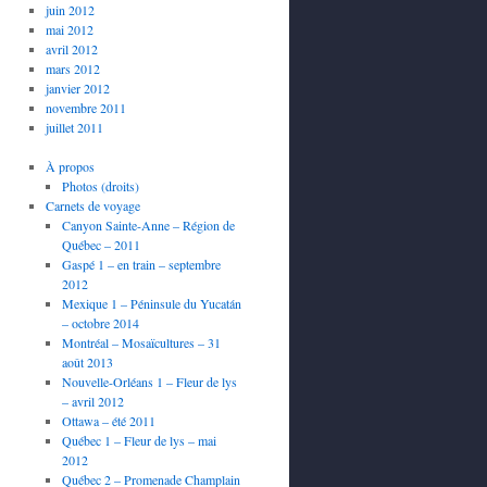
juin 2012
mai 2012
avril 2012
mars 2012
janvier 2012
novembre 2011
juillet 2011
À propos
Photos (droits)
Carnets de voyage
Canyon Sainte-Anne – Région de
Québec – 2011
Gaspé 1 – en train – septembre
2012
Mexique 1 – Péninsule du Yucatán
– octobre 2014
Montréal – Mosaïcultures – 31
août 2013
Nouvelle-Orléans 1 – Fleur de lys
– avril 2012
Ottawa – été 2011
Québec 1 – Fleur de lys – mai
2012
Québec 2 – Promenade Champlain