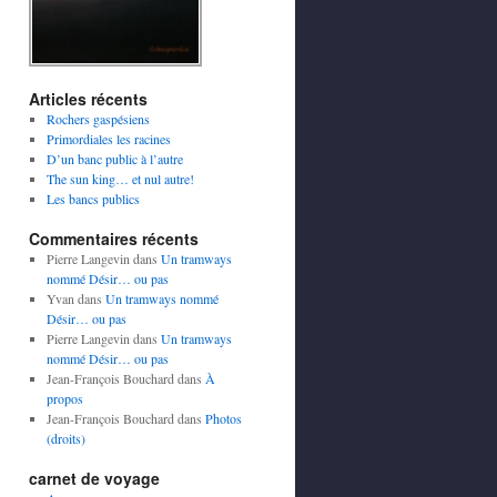
Articles récents
Rochers gaspésiens
Primordiales les racines
D’un banc public à l’autre
The sun king… et nul autre!
Les bancs publics
Commentaires récents
Pierre Langevin
dans
Un tramways
nommé Désir… ou pas
Yvan
dans
Un tramways nommé
Désir… ou pas
Pierre Langevin
dans
Un tramways
nommé Désir… ou pas
Jean-François Bouchard
dans
À
propos
Jean-François Bouchard
dans
Photos
(droits)
carnet de voyage