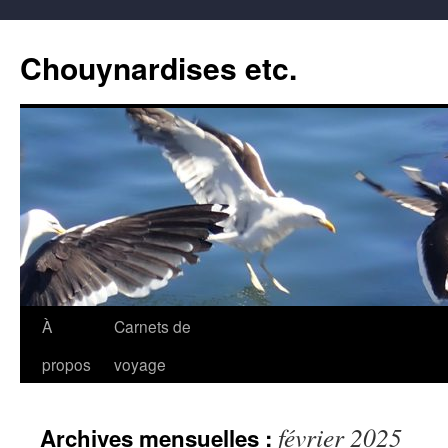
Aller
au
Chouynardises etc.
contenu
À
Carnets de
propos
voyage
février 2025
Archives mensuelles :