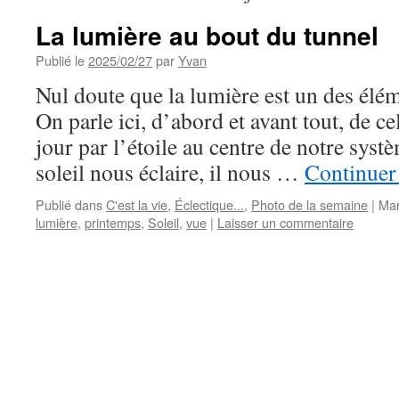
La lumière au bout du tunnel
Publié le
2025/02/27
par
Yvan
Nul doute que la lumière est un des éléme
On parle ici, d’abord et avant tout, de ce
jour par l’étoile au centre de notre syst
soleil nous éclaire, il nous …
Continuer 
Publié dans
C'est la vie
,
Éclectique...
,
Photo de la semaine
|
Mar
lumière
,
printemps
,
Soleil
,
vue
|
Laisser un commentaire