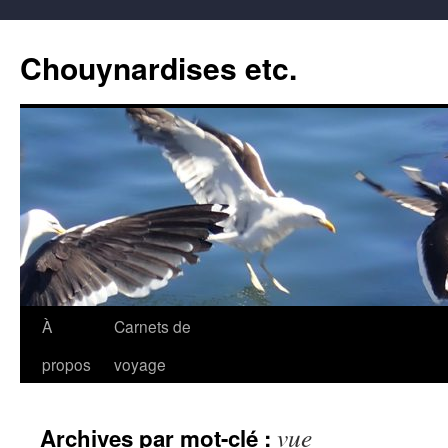
Aller
au
Chouynardises etc.
contenu
À
Carnets de
propos
voyage
vue
Archives par mot-clé :