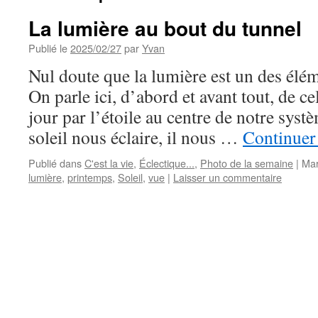
La lumière au bout du tunnel
Publié le
2025/02/27
par
Yvan
Nul doute que la lumière est un des éléme
On parle ici, d’abord et avant tout, de ce
jour par l’étoile au centre de notre syst
soleil nous éclaire, il nous …
Continuer 
Publié dans
C'est la vie
,
Éclectique...
,
Photo de la semaine
|
Mar
lumière
,
printemps
,
Soleil
,
vue
|
Laisser un commentaire