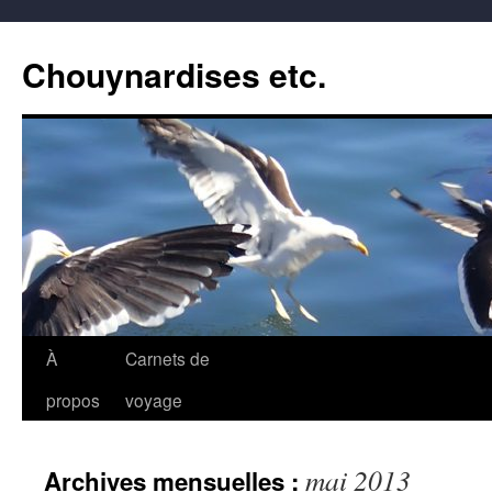
Aller
au
Chouynardises etc.
contenu
À
Carnets de
propos
voyage
mai 2013
Archives mensuelles :