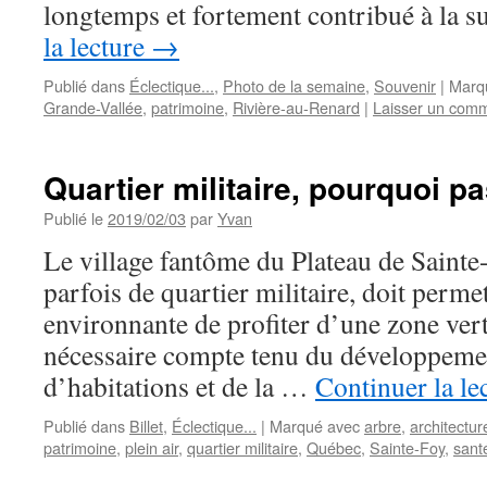
longtemps et fortement contribué à la 
la lecture
→
Publié dans
Éclectique...
,
Photo de la semaine
,
Souvenir
|
Marq
Grande-Vallée
,
patrimoine
,
Rivière-au-Renard
|
Laisser un comm
Quartier militaire, pourquoi p
Publié le
2019/02/03
par
Yvan
Le village fantôme du Plateau de Sainte
parfois de quartier militaire, doit perme
environnante de profiter d’une zone vert
nécessaire compte tenu du développemen
d’habitations et de la …
Continuer la le
Publié dans
Billet
,
Éclectique...
|
Marqué avec
arbre
,
architectur
patrimoine
,
plein air
,
quartier militaire
,
Québec
,
Sainte-Foy
,
sant