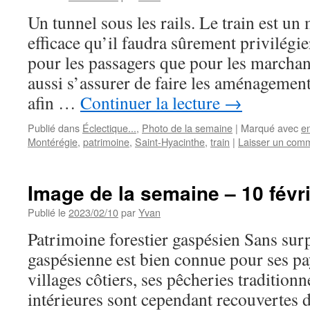
Un tunnel sous les rails. Le train est un
efficace qu’il faudra sûrement privilégier
pour les passagers que pour les marchand
aussi s’assurer de faire les aménagement
afin …
Continuer la lecture
→
Publié dans
Éclectique...
,
Photo de la semaine
|
Marqué avec
e
Montérégie
,
patrimoine
,
Saint-Hyacinthe
,
train
|
Laisser un com
Image de la semaine – 10 févr
Publié le
2023/02/10
par
Yvan
Patrimoine forestier gaspésien Sans surp
gaspésienne est bien connue pour ses pa
villages côtiers, ses pêcheries traditionn
intérieures sont cependant recouvertes d