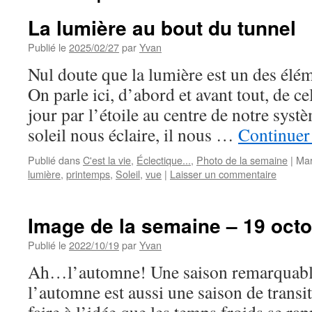
La lumière au bout du tunnel
Publié le
2025/02/27
par
Yvan
Nul doute que la lumière est un des éléme
On parle ici, d’abord et avant tout, de ce
jour par l’étoile au centre de notre syst
soleil nous éclaire, il nous …
Continuer 
Publié dans
C'est la vie
,
Éclectique...
,
Photo de la semaine
|
Mar
lumière
,
printemps
,
Soleil
,
vue
|
Laisser un commentaire
Image de la semaine – 19 oct
Publié le
2022/10/19
par
Yvan
Ah…l’automne! Une saison remarquable
l’automne est aussi une saison de transi