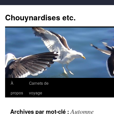
Aller
au
Chouynardises etc.
contenu
À
Carnets de
propos
voyage
Automne
Archives par mot-clé :