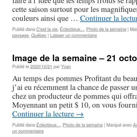
faire à l’idée que les temps froids se ra
cette saison surtout pour les magnifique
couleurs ainsi que …
Continuer la lect
Publié dans
C'est la vie
,
Éclectique...
,
Photo de la semaine
|
Mar
paysage
,
Québec
|
Laisser un commentaire
Image de la semaine – 21 oct
Publié le
2020/10/21
par
Yvan
Au temps des pommes Profitant du beau
j’ai eu récemment la chance de passer u
chez un producteur de pommes qui offrait
Moyennant un petit $ 10, on vous fourn
Continuer la lecture
→
Publié dans
Éclectique...
,
Photo de la semaine
|
Marqué avec
A
un commentaire