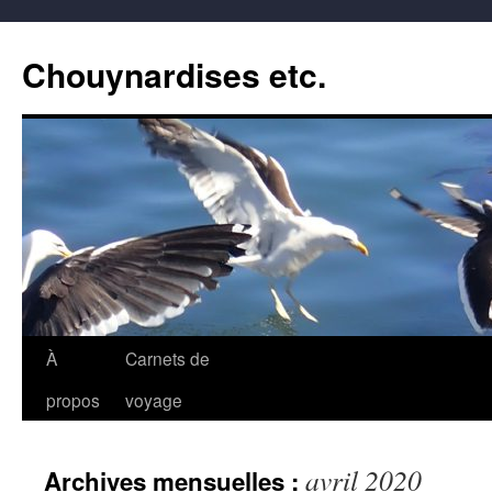
Aller
au
Chouynardises etc.
contenu
À
Carnets de
propos
voyage
avril 2020
Archives mensuelles :