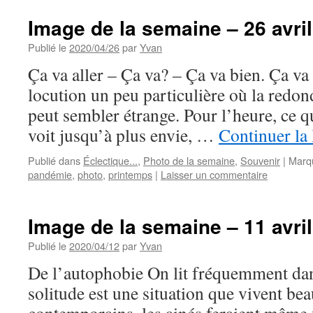
Image de la semaine – 26 avri
Publié le
2020/04/26
par
Yvan
Ça va aller – Ça va? – Ça va bien. Ça va 
locution un peu particulière où la redo
peut sembler étrange. Pour l’heure, ce q
voit jusqu’à plus envie, …
Continuer la
Publié dans
Éclectique...
,
Photo de la semaine
,
Souvenir
|
Marq
pandémie
,
photo
,
printemps
|
Laisser un commentaire
Image de la semaine – 11 avri
Publié le
2020/04/12
par
Yvan
De l’autophobie On lit fréquemment dan
solitude est une situation que vivent be