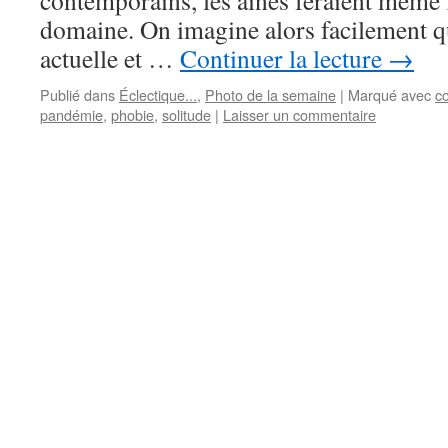
contemporains, les ainés feraient même f
domaine. On imagine alors facilement 
actuelle et …
Continuer la lecture
→
Publié dans
Éclectique...
,
Photo de la semaine
|
Marqué avec
c
pandémie
,
phobie
,
solitude
|
Laisser un commentaire