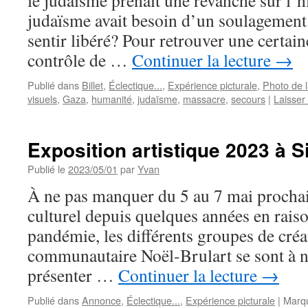
le judaïsme prenait une revanche sur l’
judaïsme avait besoin d’un soulagement
sentir libéré? Pour retrouver une certain
contrôle de …
Continuer la lecture
→
Publié dans
Billet
,
Éclectique...
,
Expérience picturale
,
Photo de 
visuels
,
Gaza
,
humanité
,
judaïsme
,
massacre
,
secours
|
Laisser
Exposition artistique 2023 à Si
Publié le
2023/05/01
par
Yvan
À ne pas manquer du 5 au 7 mai procha
culturel depuis quelques années en rais
pandémie, les différents groupes de cré
communautaire Noël-Brulart se sont à n
présenter …
Continuer la lecture
→
Publié dans
Annonce
,
Éclectique...
,
Expérience picturale
|
Marq