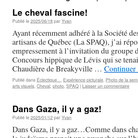
Le cheval fascine!
Publié le
2025/06/18
par
Yvan
Ayant récemment adhéré à la Société de
artisans de Québec (La SPAQ), j’ai rép
empressement à l’invitation du groupe de
Concours hippique de Lévis qui se tenai
Chaudière de Breakyville …
Continuer 
Publié dans
Éclectique...
,
Expérience picturale
,
Photo de la sem
arts visuels
,
Cheval
,
photo
,
SPAQ
|
Laisser un commentaire
Dans Gaza, il y a gaz!
Publié le
2025/01/12
par
Yvan
Dans Gaza, il y a gaz…Comme dans c