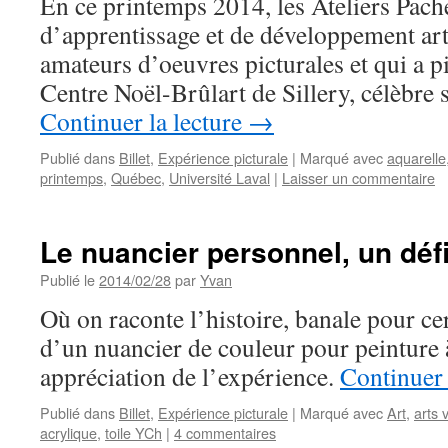
En ce printemps 2014, les Ateliers Pach
d’apprentissage et de développement art
amateurs d’oeuvres picturales et qui a p
Centre Noël-Brûlart de Sillery, célèbre 
Continuer la lecture
→
Publié dans
Billet
,
Expérience picturale
|
Marqué avec
aquarelle
printemps
,
Québec
,
Université Laval
|
Laisser un commentaire
Le nuancier personnel, un défi
Publié le
2014/02/28
par
Yvan
Où on raconte l’histoire, banale pour cer
d’un nuancier de couleur pour peinture à
appréciation de l’expérience.
Continuer 
Publié dans
Billet
,
Expérience picturale
|
Marqué avec
Art
,
arts 
acrylique
,
toile YCh
|
4 commentaires