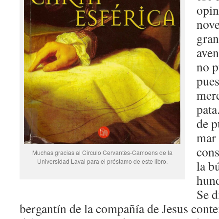
opin
nove
gran
aven
no p
pues
merc
pata
de p
mar 
cons
Muchas gracias al Circulo Cervantès-Camoens de la
Universidad Laval para el préstamo de este libro.
la b
hund
Se d
bergantín de la compañía de Jesus cont