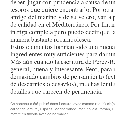
deben jugar con prudencia a causa de u
tesoros que quiere encontrarlo. Por otra
amigo del marino y de su velero, van a
de calidad en el Mediterráneo. Por fin, 
intriga completa pero puedo decir que l
manera bastante rocambolesca.
Estos elementos habrían sido una buena
ingredientes muy suficientes para dar u
Más aún cuando la escritura de Pérez-R
general, buena y interesante. Pero, para 
demasiado cambios de pensamiento (extr
de descarríos o desavíos), muchas lenti
detalles que carecen de pertinencia.
Ce contenu a été publié dans
Lecture
, avec comme mot(s)-clé(
carnet de lecture
,
España
,
Mediterranée
,
mer
,
novela
,
roman
,
U
mettre en favoris avec
ce permalien
.