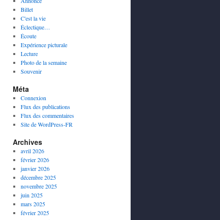
Annonce
Billet
C'est la vie
Éclectique…
Écoute
Expérience picturale
Lecture
Photo de la semaine
Souvenir
Méta
Connexion
Flux des publications
Flux des commentaires
Site de WordPress-FR
Archives
avril 2026
février 2026
janvier 2026
décembre 2025
novembre 2025
juin 2025
mars 2025
février 2025