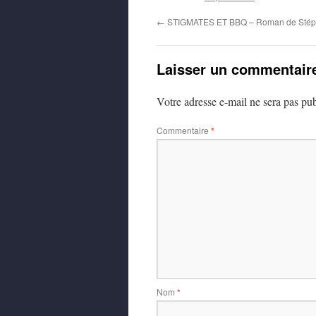
←
STIGMATES ET BBQ – Roman de Stép
Laisser un commentair
Votre adresse e-mail ne sera pas pub
Commentaire
*
Nom
*