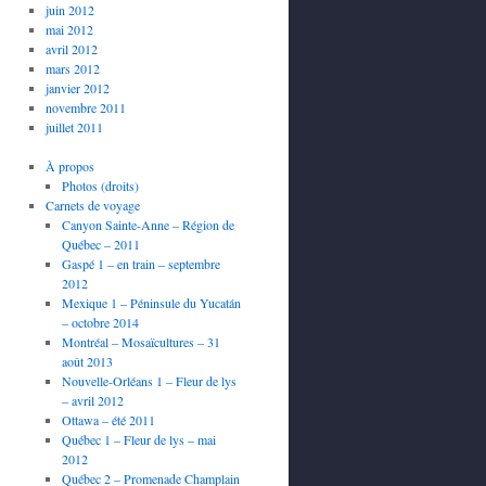
juin 2012
mai 2012
avril 2012
mars 2012
janvier 2012
novembre 2011
juillet 2011
À propos
Photos (droits)
Carnets de voyage
Canyon Sainte-Anne – Région de
Québec – 2011
Gaspé 1 – en train – septembre
2012
Mexique 1 – Péninsule du Yucatán
– octobre 2014
Montréal – Mosaïcultures – 31
août 2013
Nouvelle-Orléans 1 – Fleur de lys
– avril 2012
Ottawa – été 2011
Québec 1 – Fleur de lys – mai
2012
Québec 2 – Promenade Champlain