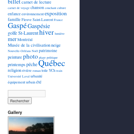
billet
carnet de lecture
chanson
carnet de voyage
couchant
culture
exposition
enfance
environnement
famille
Fleuve Saint-Laurent
France
Gaspé
Gaspésie
hiver
golfe St-Laurent
lumière
mer
Montréal
Musée de la civilisation
neige
patrimoine
Nouvelle-Orléans
Noël
photo
peinture
plage
politique
Québec
pêche
printemps
religion
rivière
toile YCh
roman
train
urbanité
Université Laval
été
équipement urbain
Gallery