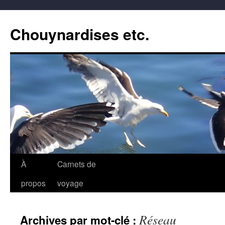
Aller
au
Chouynardises etc.
contenu
À
Carnets de
propos
voyage
Réseau
Archives par mot-clé :