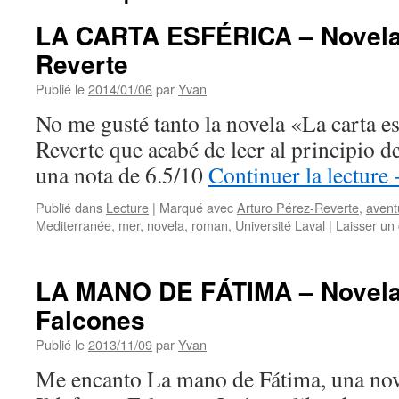
LA CARTA ESFÉRICA – Novela 
Reverte
Publié le
2014/01/06
par
Yvan
No me gusté tanto la novela «La carta es
Reverte que acabé de leer al principio d
una nota de 6.5/10
Continuer la lecture
Publié dans
Lecture
|
Marqué avec
Arturo Pérez-Reverte
,
avent
Mediterranée
,
mer
,
novela
,
roman
,
Université Laval
|
Laisser un
LA MANO DE FÁTIMA – Novela 
Falcones
Publié le
2013/11/09
par
Yvan
Me encanto La mano de Fátima, una nov