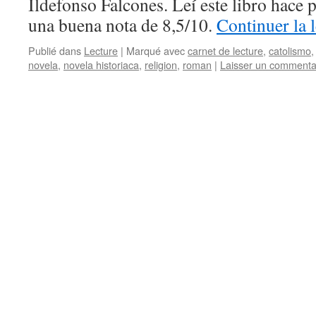
Ildefonso Falcones. Leí este libro hace 
una buena nota de 8,5/10.
Continuer la 
Publié dans
Lecture
|
Marqué avec
carnet de lecture
,
catolismo
novela
,
novela historiaca
,
religion
,
roman
|
Laisser un commenta