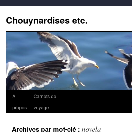
Aller
au
Chouynardises etc.
contenu
À
Carnets de
propos
voyage
novela
Archives par mot-clé :